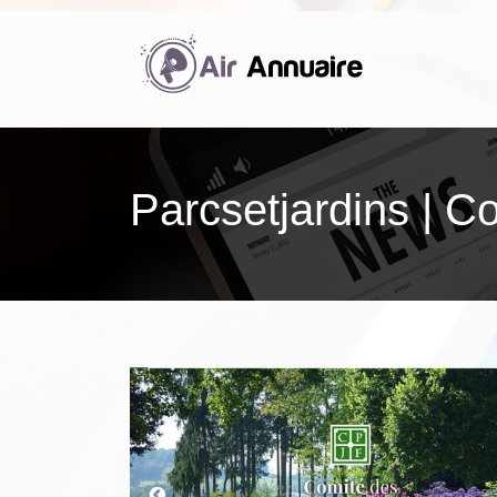
Parcset­jar­dins | 