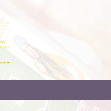
blog
on­tem­
e
ssoires