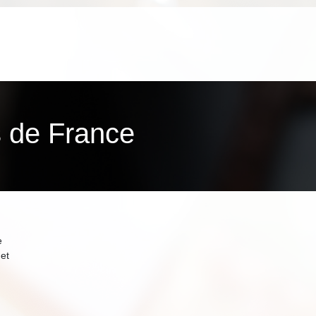
ns de France
e
et