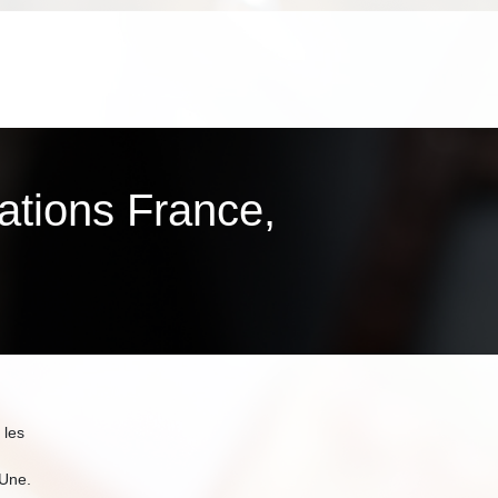
ma­tions France,
 les
 Une.