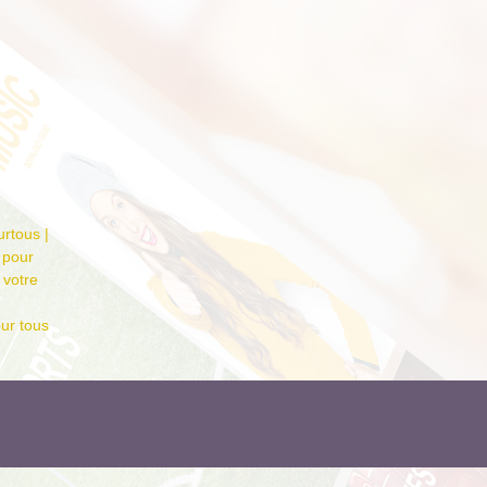
r­tous |
 pour
 votre
our tous