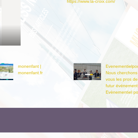
https://www.la-croix.com/
monenfant |
Evene­men­tielpou
monenfant.fr
Nous cherchons
vous les pros de
futur événement
Evène­men­tiel p