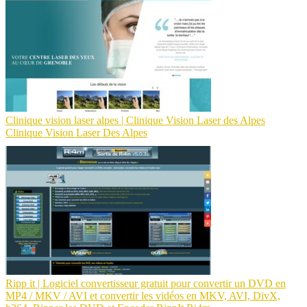
Clinique vision laser alpes | Clinique Vision Laser des Alpes
Clinique Vision Laser Des Alpes
Ripp it | Logiciel con­vertis­seur gratuit pour convertir un DVD en
MP4 / MKV / AVI et convertir les vidéos en MKV, AVI, DivX,